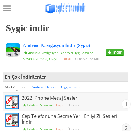
Kayıt Ol
veya
Giriş Yap
Sygic indir
Anasayfa
Android Navigasyon İndir (Sygic)
Oyunlar
indir
Android Navigasyon
,
Android Uygulamalar
,
Uygulamalar
Seyahat ve Yerel
,
Ulaşım
Türkçe
Ücretsiz
55 Mb
Zil Sesleri
En Çok İndirilenler
Resimli Mesajlar
Mp3 Zil Sesleri
Android Oyunlar
Uygulamalar
Telefon Duvar Kağıtları
2022 iPhone Mesaj Sesleri
1
Telefon Zil Sesleri
Hepsi
Ücretsiz
Cep Telefonuna Seçme Yerli En iyi Zil Sesleri
İndir
2
Telefon Zil Sesleri
Hepsi
Ücretsiz