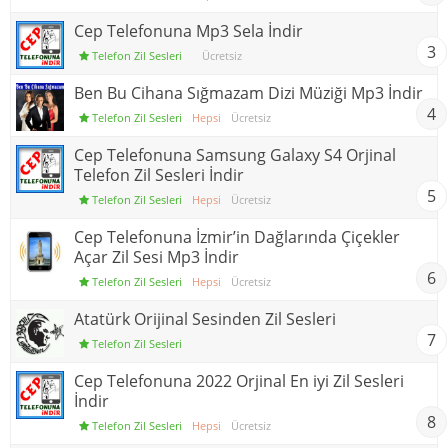
Cep Telefonuna Mp3 Sela İndir
3
Telefon Zil Sesleri
Ücretsiz
Ben Bu Cihana Sığmazam Dizi Müziği Mp3 İndir
4
Telefon Zil Sesleri
Hepsi
Ücretsiz
Cep Telefonuna Samsung Galaxy S4 Orjinal
Telefon Zil Sesleri İndir
5
Telefon Zil Sesleri
Hepsi
Ücretsiz
Cep Telefonuna İzmir’in Dağlarında Çiçekler
Açar Zil Sesi Mp3 İndir
6
Telefon Zil Sesleri
Hepsi
Ücretsiz
Atatürk Orijinal Sesinden Zil Sesleri
7
Telefon Zil Sesleri
Cep Telefonuna 2022 Orjinal En iyi Zil Sesleri
İndir
8
Telefon Zil Sesleri
Hepsi
Ücretsiz