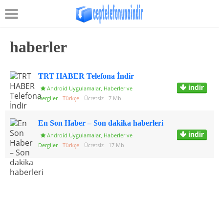
Kayıt Ol
veya
Giriş Yap
haberler
Anasayfa
TRT HABER Telefona İndir
Oyunlar
indir
Android Uygulamalar
,
Haberler ve
Uygulamalar
Dergiler
Türkçe
Ücretsiz
7 Mb
Zil Sesleri
En Son Haber – Son dakika haberleri
indir
Android Uygulamalar
,
Haberler ve
Resimli Mesajlar
Dergiler
Türkçe
Ücretsiz
17 Mb
Telefon Duvar Kağıtları