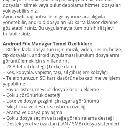
dosyaları silmek veya bulut depolama hizmeti dosyaları
yükleyebilirsiniz.
Ayrıca wifi bağlantısı ile bilgisayarınız aracılığıyla
yönetebilir, android dosyaları SD karta klasör dizinine
göz atabilirsiniz. Bu uygulamayla tüm bu sihirli işlevi
bulabilirsiniz.
Android File Manager Temel Özellikleri:
– 80’den fazla dosya türü için müzik, video, resim, belge,
zip dosyaları, android uygulaması kurulum dosyalarını
görüntülemek için sınıflandırır.
– 28 Adet dil desteği (Türkçe dahil)
– Kes, kopyala, yapıştır, taşı, sil gibi işlem kolaylığı
– Telefonunuzun SD kart klasörüne bakabilme ve işlem
yapabilme
– Favori listesi, mevcut dosya klasörü ekleme
– Çoklu çözünürlük desteği
– Liste ve dosya gezgini için ızgara görünümü
– Sıkıştırma ve destek sıkıştırma özelliği
– Arama ve dosya paylaşma
– Çoklu dosya seçim ve isteğe göre sıralama desteği
– Destek yerel ve uzaktan (LAN / SMB) dosya sistemleri