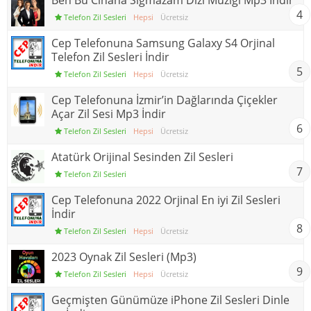
Ben Bu Cihana Sığmazam Dizi Müziği Mp3 İndir
4
Telefon Zil Sesleri
Hepsi
Ücretsiz
Cep Telefonuna Samsung Galaxy S4 Orjinal
Telefon Zil Sesleri İndir
5
Telefon Zil Sesleri
Hepsi
Ücretsiz
Cep Telefonuna İzmir’in Dağlarında Çiçekler
Açar Zil Sesi Mp3 İndir
6
Telefon Zil Sesleri
Hepsi
Ücretsiz
Atatürk Orijinal Sesinden Zil Sesleri
7
Telefon Zil Sesleri
Cep Telefonuna 2022 Orjinal En iyi Zil Sesleri
İndir
8
Telefon Zil Sesleri
Hepsi
Ücretsiz
2023 Oynak Zil Sesleri (Mp3)
9
Telefon Zil Sesleri
Hepsi
Ücretsiz
Geçmişten Günümüze iPhone Zil Sesleri Dinle