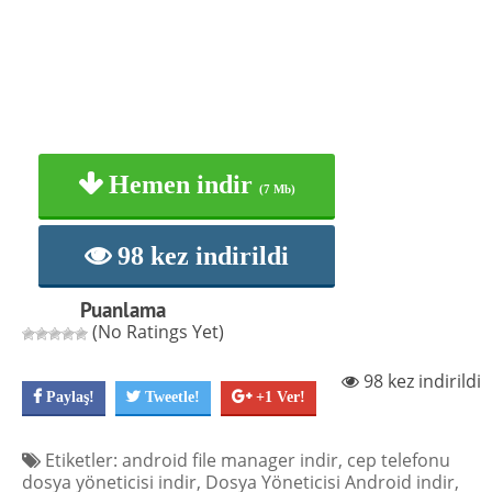
Hemen indir
(7 Mb)
98 kez indirildi
Puanlama
(No Ratings Yet)
98 kez indirildi
Paylaş!
Tweetle!
+1 Ver!
Etiketler:
android file manager indir
,
cep telefonu
dosya yöneticisi indir
,
Dosya Yöneticisi Android indir
,