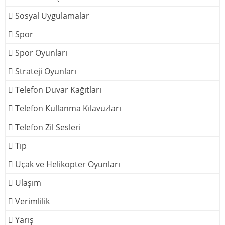
Sosyal Uygulamalar
Spor
Spor Oyunları
Strateji Oyunları
Telefon Duvar Kağıtları
Telefon Kullanma Kılavuzları
Telefon Zil Sesleri
Tıp
Uçak ve Helikopter Oyunları
Ulaşım
Verimlilik
Yarış