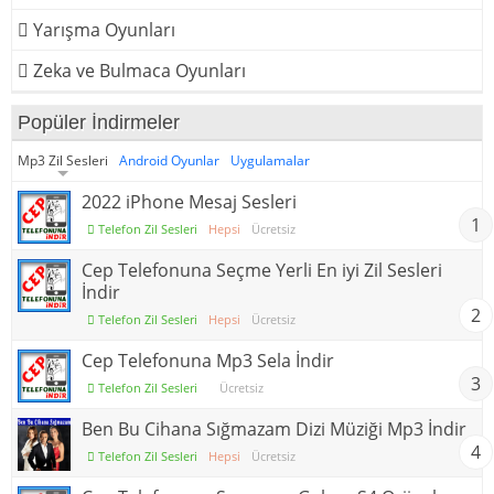
Yarışma Oyunları
Zeka ve Bulmaca Oyunları
Popüler İndirmeler
Mp3 Zil Sesleri
Android Oyunlar
Uygulamalar
2022 iPhone Mesaj Sesleri
1
Telefon Zil Sesleri
Hepsi
Ücretsiz
Cep Telefonuna Seçme Yerli En iyi Zil Sesleri
İndir
2
Telefon Zil Sesleri
Hepsi
Ücretsiz
Cep Telefonuna Mp3 Sela İndir
3
Telefon Zil Sesleri
Ücretsiz
Ben Bu Cihana Sığmazam Dizi Müziği Mp3 İndir
4
Telefon Zil Sesleri
Hepsi
Ücretsiz