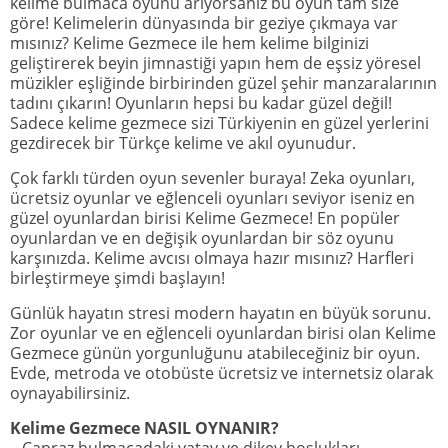
kelime bulmaca oyunu arıyorsanız bu oyun tam size
göre! Kelimelerin dünyasında bir geziye çıkmaya var
mısınız? Kelime Gezmece ile hem kelime bilginizi
geliştirerek beyin jimnastiği yapın hem de eşsiz yöresel
müzikler eşliğinde birbirinden güzel şehir manzaralarının
tadını çıkarın! Oyunların hepsi bu kadar güzel değil!
Sadece kelime gezmece sizi Türkiyenin en güzel yerlerini
gezdirecek bir Türkçe kelime ve akıl oyunudur.
Çok farklı türden oyun sevenler buraya! Zeka oyunları,
ücretsiz oyunlar ve eğlenceli oyunları seviyor iseniz en
güzel oyunlardan birisi Kelime Gezmece! En popüler
oyunlardan ve en değişik oyunlardan bir söz oyunu
karşınızda. Kelime avcısı olmaya hazır mısınız? Harfleri
birleştirmeye şimdi başlayın!
Günlük hayatın stresi modern hayatın en büyük sorunu.
Zor oyunlar ve en eğlenceli oyunlardan birisi olan Kelime
Gezmece günün yorgunluğunu atabileceğiniz bir oyun.
Evde, metroda ve otobüste ücretsiz ve internetsiz olarak
oynayabilirsiniz.
Kelime Gezmece NASIL OYNANIR?