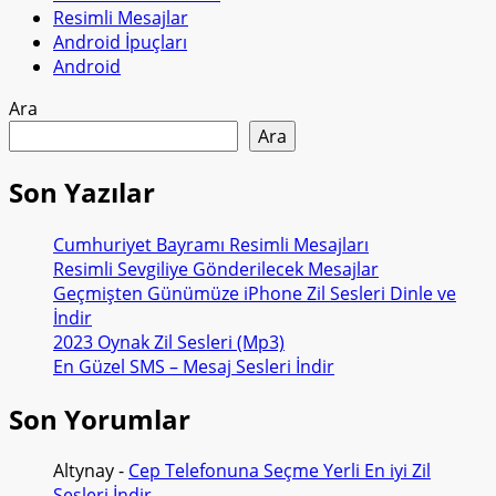
Resimli Mesajlar
Android İpuçları
Android
Ara
Ara
Son Yazılar
Cumhuriyet Bayramı Resimli Mesajları
Resimli Sevgiliye Gönderilecek Mesajlar
Geçmişten Günümüze iPhone Zil Sesleri Dinle ve
İndir
2023 Oynak Zil Sesleri (Mp3)
En Güzel SMS – Mesaj Sesleri İndir
Son Yorumlar
Altynay
-
Cep Telefonuna Seçme Yerli En iyi Zil
Sesleri İndir