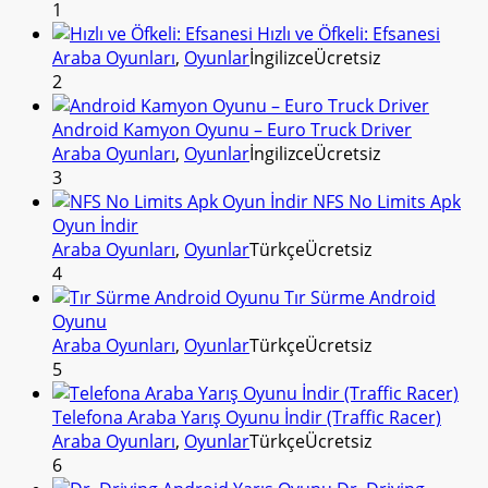
1
Hızlı ve Öfkeli: Efsanesi
Araba Oyunları
,
Oyunlar
İngilizce
Ücretsiz
2
Android Kamyon Oyunu – Euro Truck Driver
Araba Oyunları
,
Oyunlar
İngilizce
Ücretsiz
3
NFS No Limits Apk
Oyun İndir
Araba Oyunları
,
Oyunlar
Türkçe
Ücretsiz
4
Tır Sürme Android
Oyunu
Araba Oyunları
,
Oyunlar
Türkçe
Ücretsiz
5
Telefona Araba Yarış Oyunu İndir (Traffic Racer)
Araba Oyunları
,
Oyunlar
Türkçe
Ücretsiz
6