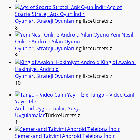
7
Age of
Sparta Strateji Apk Oyun İndir
Oyunlar
,
Strateji Oyunları
İngilizce
Ücretsiz
8
Yeni Nesil
Online Android Yılan Oyunu
Oyunlar
,
Strateji Oyunları
İngilizce
Ücretsiz
9
King of Avalon:
Hakimiyet Android
Oyunlar
,
Strateji Oyunları
İngilizce
Ücretsiz
10
Tango – Video Canlı
Yayın İzle
Android Uygulamalar
,
Sosyal
Uygulamalar
Türkçe
Ücretsiz
1
Semerkand Takvimi Android Telefona İndir