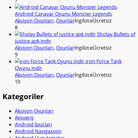
7
Android Canavar Oyunu Monster Legends
Aksiyon Oyunları
,
Oyunlar
İngilizce
Ücretsiz
8
Sholay Bullets of
justice apk indir
Aksiyon Oyunları
,
Oyunlar
İngilizce
Ücretsiz
9
iron Force Tank
Oyunu indir
Aksiyon Oyunları
,
Oyunlar
İngilizce
Ücretsiz
10
Kategoriler
Aksiyon Oyunları
Alışveriş
Android İpuçları
Android Navigasyon
Android Uygulamalar