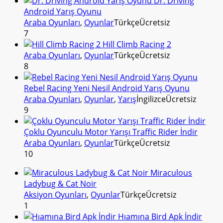
Dr. Driving
Android Yarış Oyunu
Araba Oyunları
,
Oyunlar
Türkçe
Ücretsiz
7
Hill Climb Racing 2
Araba Oyunları
,
Oyunlar
Türkçe
Ücretsiz
8
Rebel Racing Yeni Nesil Android Yarış Oyunu
Araba Oyunları
,
Oyunlar
,
Yarış
İngilizce
Ücretsiz
9
Çoklu Oyunculu Motor Yarışı Traffic Rider İndir
Araba Oyunları
,
Oyunlar
Türkçe
Ücretsiz
10
Miraculous
Ladybug & Cat Noir
Aksiyon Oyunları
,
Oyunlar
Türkçe
Ücretsiz
1
Hıamına Bird Apk İndir