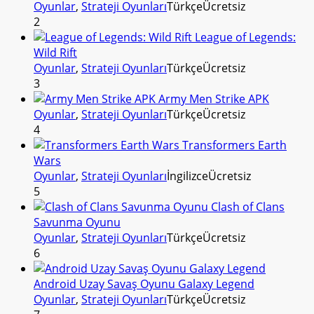
Oyunlar
,
Strateji Oyunları
Türkçe
Ücretsiz
2
League of Legends:
Wild Rift
Oyunlar
,
Strateji Oyunları
Türkçe
Ücretsiz
3
Army Men Strike APK
Oyunlar
,
Strateji Oyunları
Türkçe
Ücretsiz
4
Transformers Earth
Wars
Oyunlar
,
Strateji Oyunları
İngilizce
Ücretsiz
5
Clash of Clans
Savunma Oyunu
Oyunlar
,
Strateji Oyunları
Türkçe
Ücretsiz
6
Android Uzay Savaş Oyunu Galaxy Legend
Oyunlar
,
Strateji Oyunları
Türkçe
Ücretsiz