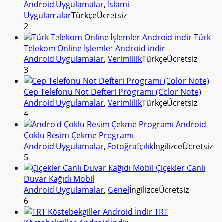
Android Uygulamalar
,
İslami
Uygulamalar
Türkçe
Ücretsiz
2
Türk
Telekom Online İşlemler Android indir
Android Uygulamalar
,
Verimlilik
Türkçe
Ücretsiz
3
Cep Telefonu Not Defteri Programı (Color Note)
Android Uygulamalar
,
Verimlilik
Türkçe
Ücretsiz
4
Android
Çoklu Resim Çekme Programı
Android Uygulamalar
,
Fotoğrafçılık
İngilizce
Ücretsiz
5
Çiçekler Canlı
Duvar Kağıdı Mobil
Android Uygulamalar
,
Genel
İngilizce
Ücretsiz
6
TRT