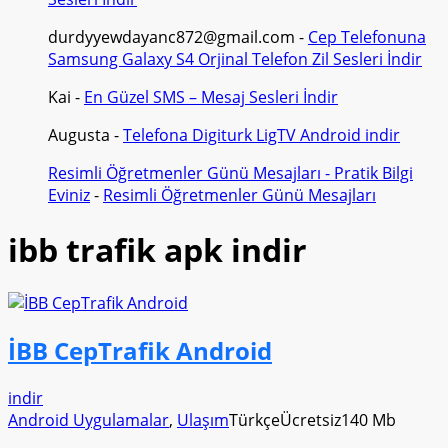
durdyyewdayanc872@gmail.com
-
Cep Telefonuna
Samsung Galaxy S4 Orjinal Telefon Zil Sesleri İndir
Kai
-
En Güzel SMS – Mesaj Sesleri İndir
Augusta
-
Telefona Digiturk LigTV Android indir
Resimli Öğretmenler Günü Mesajları - Pratik Bilgi
Eviniz
-
Resimli Öğretmenler Günü Mesajları
ibb trafik apk indir
İBB CepTrafik Android
indir
Android Uygulamalar
,
Ulaşım
Türkçe
Ücretsiz
140 Mb