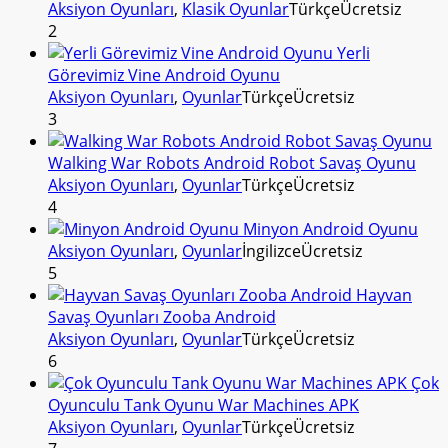
Aksiyon Oyunları
,
Klasik Oyunlar
Türkçe
Ücretsiz
2
Yerli
Görevimiz Vine Android Oyunu
Aksiyon Oyunları
,
Oyunlar
Türkçe
Ücretsiz
3
Walking War Robots Android Robot Savaş Oyunu
Aksiyon Oyunları
,
Oyunlar
Türkçe
Ücretsiz
4
Minyon Android Oyunu
Aksiyon Oyunları
,
Oyunlar
İngilizce
Ücretsiz
5
Hayvan
Savaş Oyunları Zooba Android
Aksiyon Oyunları
,
Oyunlar
Türkçe
Ücretsiz
6
Çok
Oyunculu Tank Oyunu War Machines APK
Aksiyon Oyunları
,
Oyunlar
Türkçe
Ücretsiz