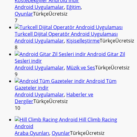
Köstebekgiller Android İndir
Android Uygulamalar
,
Eğitim
,
Oyunlar
Türkçe
Ücretsiz
7
Turkcell Dijital Operatör Android Uygulaması
Android Uygulamalar
,
Kişiselleştirme
Türkçe
Ücretsiz
8
Android Gitar Zil
Sesleri indir
Android Uygulamalar
,
Müzik ve Ses
Türkçe
Ücretsiz
9
Android Tüm
Gazeteler indir
Android Uygulamalar
,
Haberler ve
Dergiler
Türkçe
Ücretsiz
10
Hill Climb Racing
Android
Araba Oyunları
,
Oyunlar
Türkçe
Ücretsiz