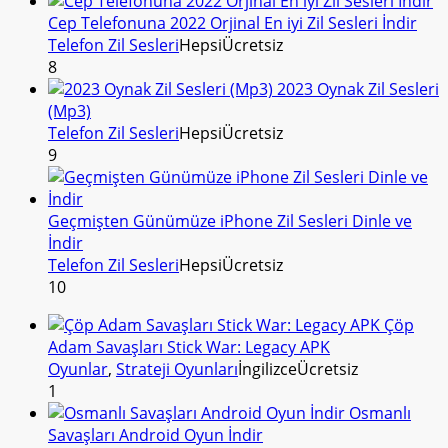
Cep Telefonuna 2022 Orjinal En iyi Zil Sesleri İndir
Telefon Zil Sesleri
Hepsi
Ücretsiz
8
2023 Oynak Zil Sesleri
(Mp3)
Telefon Zil Sesleri
Hepsi
Ücretsiz
9
Geçmişten Günümüze iPhone Zil Sesleri Dinle ve
İndir
Telefon Zil Sesleri
Hepsi
Ücretsiz
10
Çöp
Adam Savaşları Stick War: Legacy APK
Oyunlar
,
Strateji Oyunları
İngilizce
Ücretsiz
1
Osmanlı
Savaşları Android Oyun İndir